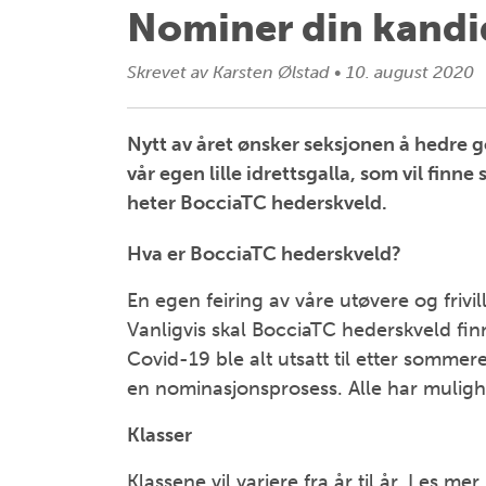
Nominer din kandid
Skrevet av
Karsten Ølstad
•
10. august 2020
Nytt av året ønsker seksjonen å hedre go
vår egen lille idrettsgalla, som vil fi
heter BocciaTC hederskveld.
Hva er BocciaTC hederskveld?
En egen feiring av våre utøvere og frivil
Vanligvis skal BocciaTC hederskveld fin
Covid-19 ble alt utsatt til etter sommer
en nominasjonsprosess. Alle har mulighe
Klasser
Klassene vil variere fra år til år. Les mer