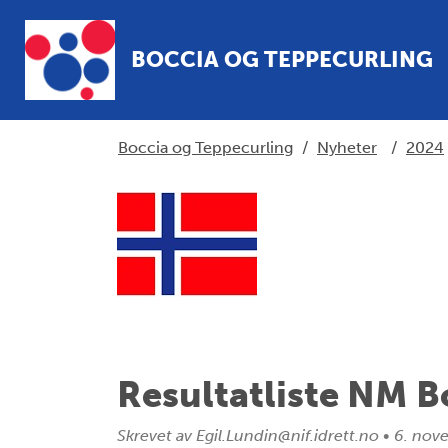
BOCCIA OG TEPPECURLING
Boccia og Teppecurling
/
Nyheter
/
2024
Resultatliste NM B
Skrevet av
Egil.Lundin@nif.idrett.no
•
6. nov