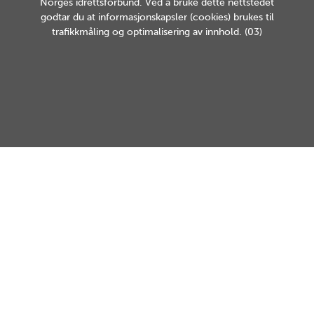
Norges idrettsforbund. Ved å bruke dette nettstedet
godtar du at informasjonskapsler (cookies) brukes til
trafikkmåling og optimalisering av innhold. (03)