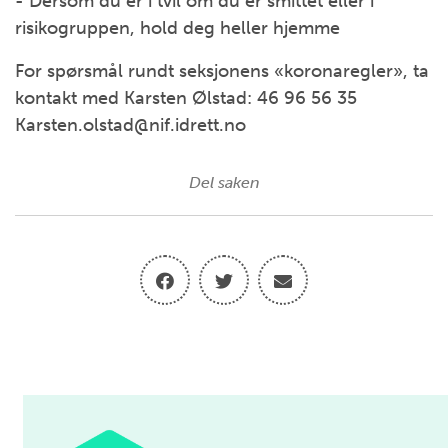
- Dersom du er i tvil om du er smittet eller i
risikogruppen, hold deg heller hjemme
For spørsmål rundt seksjonens «koronaregler», ta
kontakt med Karsten Ølstad: 46 96 56 35
Karsten.olstad@nif.idrett.no
Del saken